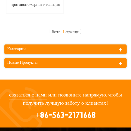
противопожарная изоляция
из стекловолокна
Всего
1
страницы
Категории
Новые Продукты
связаться с нами
или позвоните напрямую, чтобы
получить лучшую заботу о клиентах!
+86-563-2171668